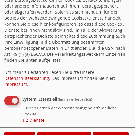
oder andere Informationen auf Ihrem Gerät gespeichert
oder abgerufen werden. Sofern es sich nicht um für den
Betrieb der Webseite zwingende Cookies/Dienste handelt
können Sie diese hier konfigurieren, so dass diese Cookies /
Counter
Dienste bei Ihnen nicht aktiv sind. Im Falle der Aktivierung
entsprechender Dienste beinhaltet diese Zustimmung auch
Ihre Einwilligung in die Übermittlung bestimmter
Besucher:
1940272
personenbezogener Daten in Drittländer, u.a. die USA, nach
Heute:
209
Art. 49 (1) (a) DSGVO. Die Verarbeitungszwecke im Einzelnen
Online:
4
finden Sie unten aufgelistet.
Um mehr zu erfahren, lesen Sie bitte unsere
Alternative Formate
Datenschutzerklärung
. Das Impressum finden Sie hier:
Impressum
.
Newsticker (RSS)
System, Essenziell
(immer erforderlich)
Newsticker (Atom)
Für den Betrieb der Webseite zwingend erforderliche
Termine (Atom + Gdata)
Cookies
Termine (iCalendar)
↓
2
Dienste
Termine (vCalendar)