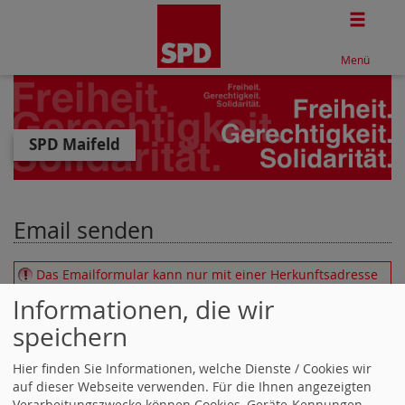
Togg
Menü
SPD Maifeld
Email senden
Das Emailformular kann nur mit einer Herkunftsadresse
(Referrer) von dieser Seite verwendet werden. Bitte
Informationen, die wir
konfigurieren Sie Ihre
Firewall
. Sie können die Email an
speichern
folgende Adresse senden:
Jetzt Mitglied werden!
Hier finden Sie Informationen, welche Dienste / Cookies wir
auf dieser Webseite verwenden. Für die Ihnen angezeigten
Verarbeitungszwecke können Cookies, Geräte-Kennungen